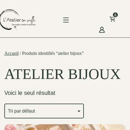
Skip
to
0
content
'Atelier
n
Accueil
/ Produits identifiés “atelier bijoux”
ille
ATELIER BIJOUX
Voici le seul résultat