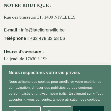
NOTRE BOUTIQUE :
Rue des brasseurs 31, 1400 NIVELLES
E-mail :
info@latelierenville.be
Téléphone :
+32 478 33 58 06
Heures d'ouverture :
Le jeudi de 17h30 à 19h
Le vendredi de 17h30 à 19h30
Nous respectons votre vie privée.
Le samedi de 11h30 à 19h
Nous utilisons des cookies pour améliorer votre expérience
de navigation, diffuser des publicités ou des contenus
personnalisés et analyser notre trafic. En cliquant sur « Tout
Conditions Générales
Site web réalisé par Agrum'ent -
accepter », vous consentez à notre utilisation des cookies.
Squeeze your brand!