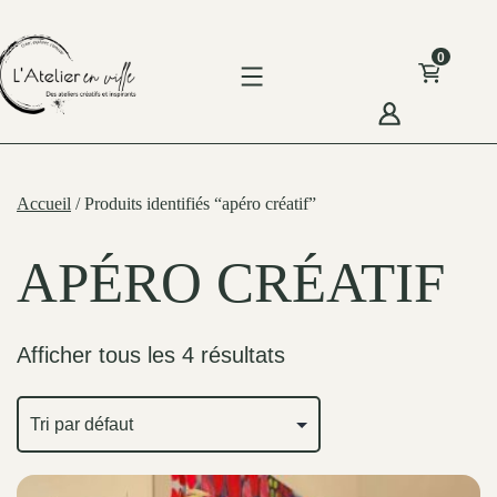
Skip
to
0
content
'Atelier
n
Accueil
/ Produits identifiés “apéro créatif”
ille
APÉRO CRÉATIF
Afficher tous les 4 résultats