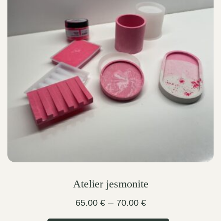
options
may
be
chosen
on
the
product
page
Atelier jesmonite
Price
–
65.00
€
70.00
€
range: