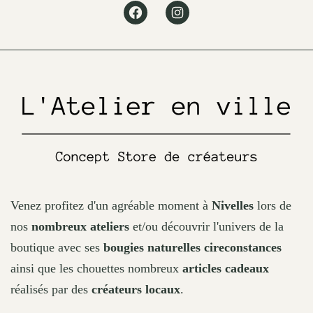
Facebook
Instagram
be
chosen
on
the
product
page
Venez profitez d'un agréable moment à
Nivelles
lors de
nos
nombreux ateliers
et/ou découvrir l'univers de la
boutique avec ses
bougies naturelles cireconstances
ainsi que les chouettes nombreux
articles cadeaux
réalisés par des
créateurs locaux
.