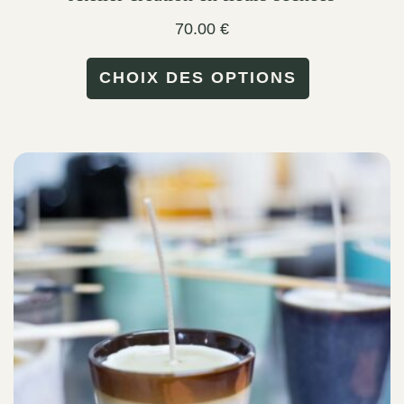
70.00
€
This
CHOIX DES OPTIONS
product
has
multiple
variants.
The
options
may
be
chosen
on