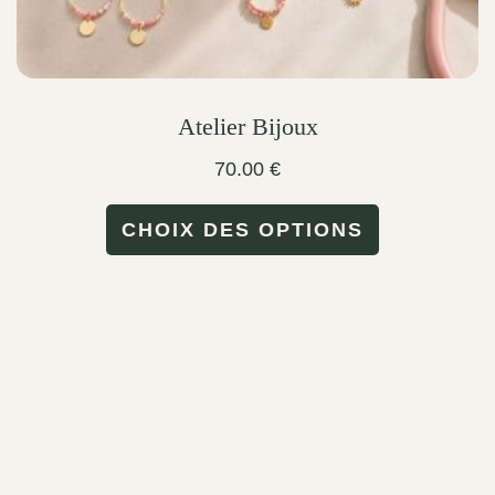
page
Atelier Bijoux
70.00
€
This
CHOIX DES OPTIONS
product
has
multiple
variants.
The
options
may