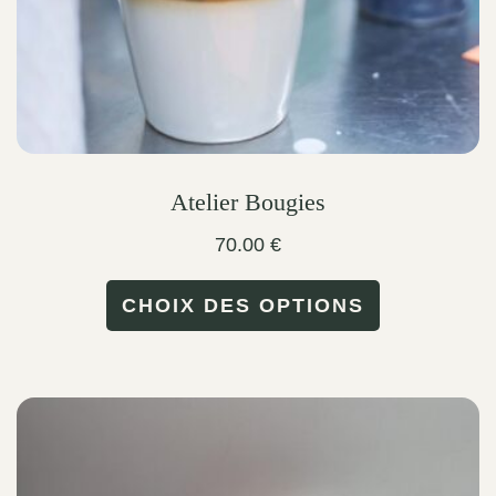
the
product
page
Atelier Bougies
70.00
€
This
CHOIX DES OPTIONS
product
has
multiple
variants.
The