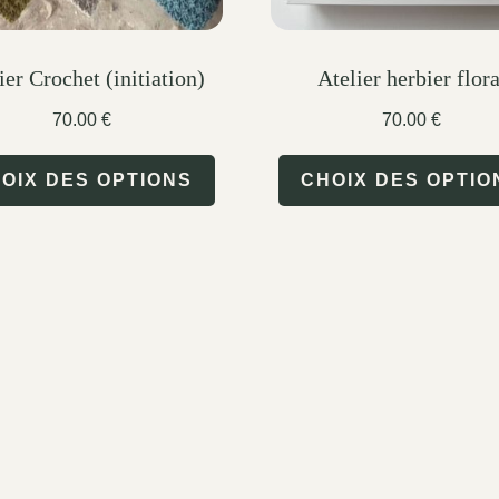
ier Crochet (initiation)
Atelier herbier flora
70.00
€
70.00
€
This
OIX DES OPTIONS
CHOIX DES OPTIO
product
has
multiple
variants.
The
options
may
be