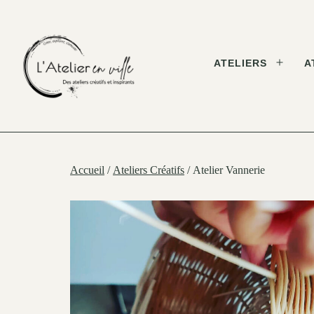
Skip
to
content
ATELIERS
A
Open
menu
L'Atelier
en
Ville
Accueil
/
Ateliers Créatifs
/ Atelier Vannerie