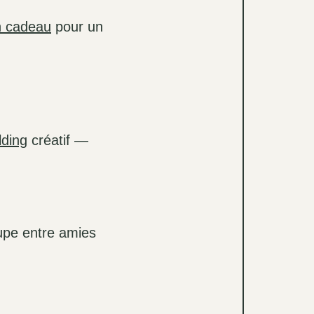
n cadeau
pour un
lding
créatif —
upe entre amies