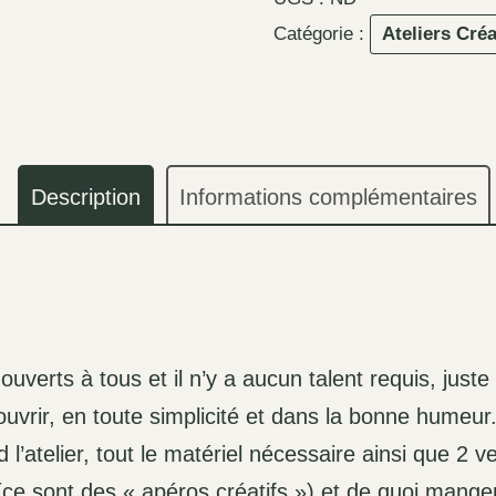
Vannerie
Catégorie :
Ateliers Créa
Description
Informations complémentaires
ouverts à tous et il n’y a aucun talent requis, juste 
uvrir, en toute simplicité et dans la bonne humeur.
 l’atelier, tout le matériel nécessaire ainsi que 2 v
ce sont des « apéros créatifs ») et de quoi manger