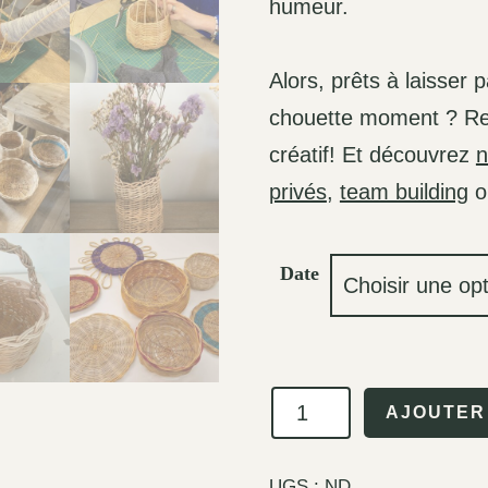
humeur.
Alors, prêts à laisser 
chouette moment ? Rej
créatif! Et découvrez
n
privés
,
team building
o
Date
quantité
AJOUTER
de
Atelier
UGS :
ND