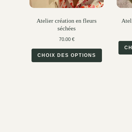
Atelier création en fleurs
Atel
séchées
70.00
€
CH
This
CHOIX DES OPTIONS
product
has
multiple
variants.
The
options
may