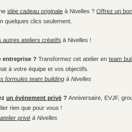
une
idée cadeau originale
à Nivelles ?
Offrez un bo
en quelques clics seulement.
 autres ateliers créatifs
à Nivelles !
 entreprise ?
Transformez cet atelier en
team bui
at à votre équipe et vos objectifs.
s formules team building
à Nivelles
ez
un événement privé
?
Anniversaire, EVJF, gro
elier rien que pour vous !
telier privé
à Nivelles