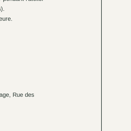
).
ieure.
étage, Rue des