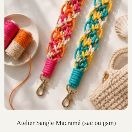
variants.
The
options
may
be
chosen
on
the
product
page
Atelier Sangle Macramé (sac ou gsm)