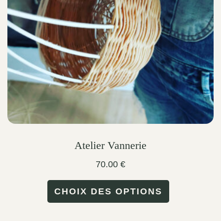
be
chosen
on
the
product
page
Atelier Vannerie
70.00
€
This
CHOIX DES OPTIONS
product