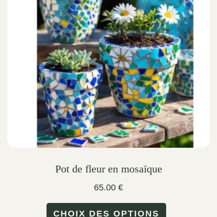
options
may
be
chosen
on
the
product
page
Pot de fleur en mosaïque
65.00
€
This
CHOIX DES OPTIONS