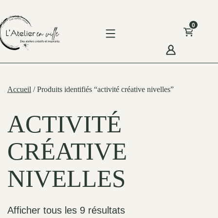
Skip
to
0
content
'Atelier
n
Accueil
/ Produits identifiés “activité créative nivelles”
ille
ACTIVITÉ
CRÉATIVE
NIVELLES
Afficher tous les 9 résultats