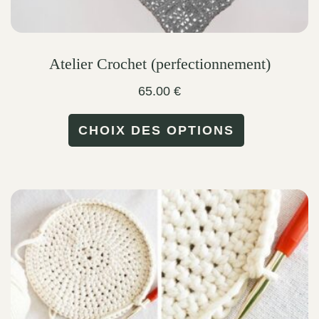
Atelier Crochet (perfectionnement)
65.00
€
This
CHOIX DES OPTIONS
product
has
multiple
variants.
The
options
may