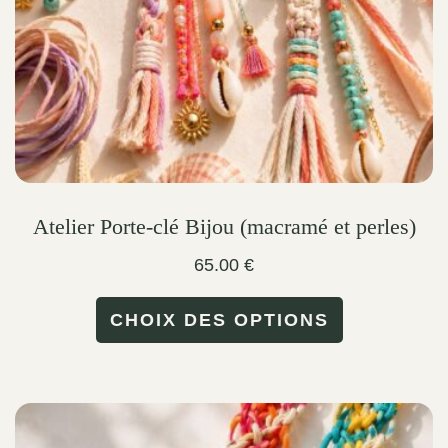
on
the
product
page
Atelier Porte-clé Bijou (macramé et perles)
65.00
€
This
CHOIX DES OPTIONS
product
has
multiple