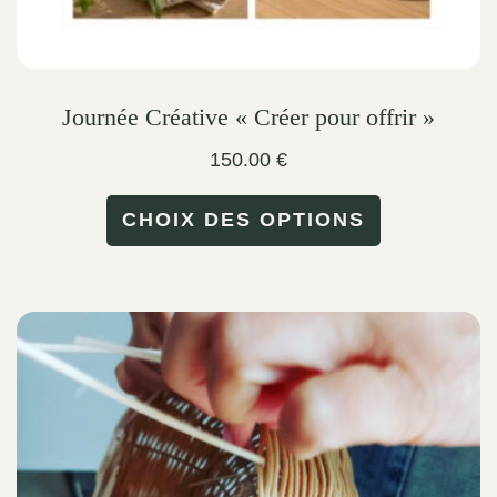
Journée Créative « Créer pour offrir »
150.00
€
This
CHOIX DES OPTIONS
product
has
multiple
variants.
The
options
may