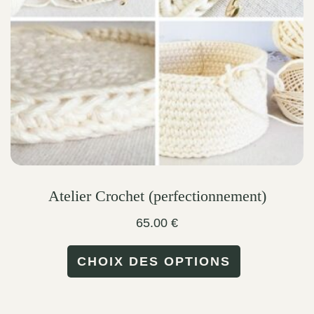
be
chosen
on
the
product
page
Atelier Crochet (perfectionnement)
65.00
€
This
CHOIX DES OPTIONS
product
has