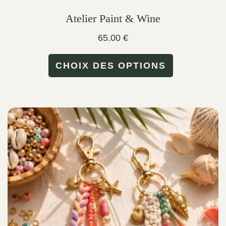
Atelier Paint & Wine
65.00
€
This
CHOIX DES OPTIONS
product
has
multiple
variants.
The
options
may
be
chosen