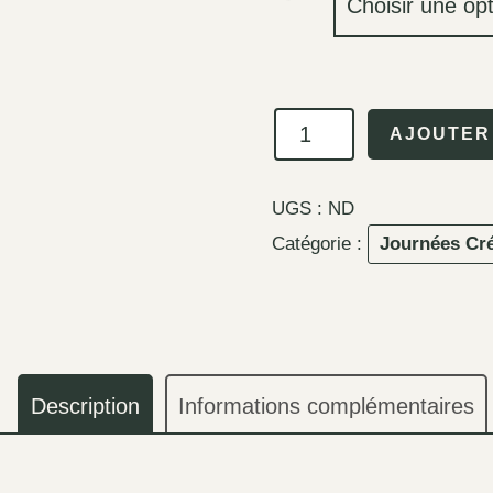
quantité
AJOUTER
de
Journée
UGS :
ND
Créative
Catégorie :
Journées Cré
"Créer
pour
offrir"
Description
Informations complémentaires