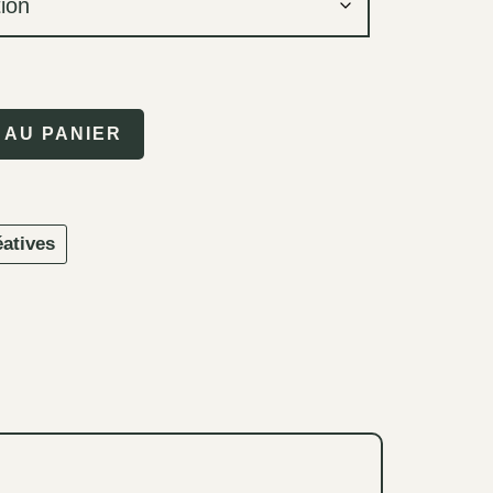
 AU PANIER
atives