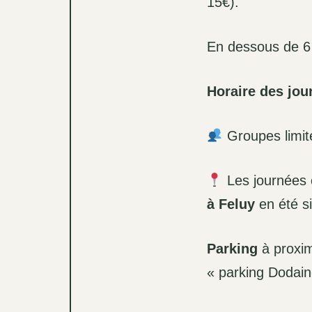
15€).
En dessous de 6 p
Horaire des jou
Groupes limit
Les journées 
à Feluy
en été si
Parking
à proxi
« parking Dodai