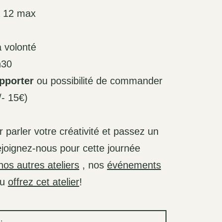
à 12 max
 volonté
h30
pporter
ou possibilité de commander
/- 15€)
er parler votre créativité et passez un
oignez-nous pour cette journée
nos autres ateliers
, nos
événements
u
offrez cet atelier
!