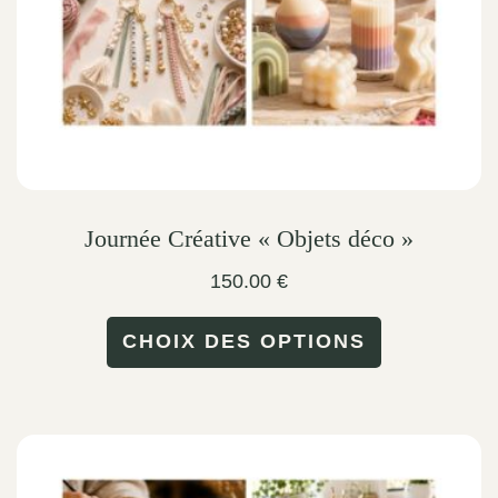
on
the
product
page
Journée Créative « Objets déco »
150.00
€
This
CHOIX DES OPTIONS
product
has
multiple
variants.