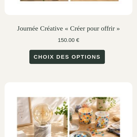
Journée Créative « Créer pour offrir »
150.00
€
This
CHOIX DES OPTIONS
product
has
multiple
variants.
The
options
may