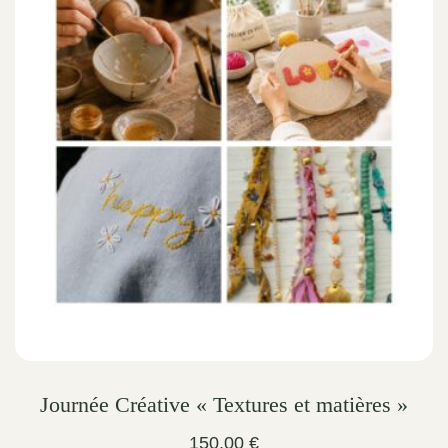
The
options
may
be
chosen
on
the
product
page
Journée Créative « Textures et matières »
150.00
€