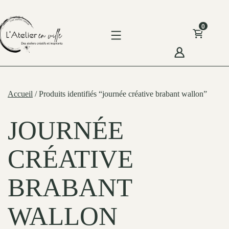
Skip
to
0
content
'Atelier
n
Accueil
/ Produits identifiés “journée créative brabant wallon”
ille
JOURNÉE
CRÉATIVE
BRABANT
WALLON