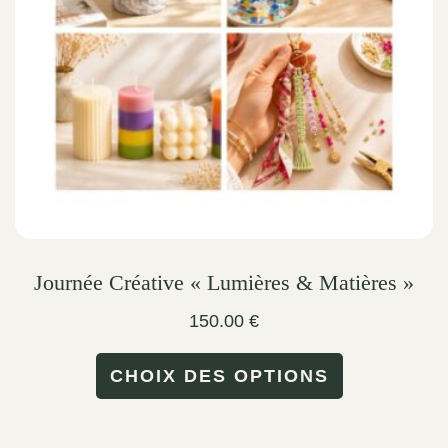
be
chosen
on
the
product
page
Journée Créative « Lumières & Matières »
150.00
€
This
CHOIX DES OPTIONS
product
has