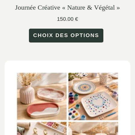
Journée Créative « Nature & Végétal »
150.00
€
This
CHOIX DES OPTIONS
product
has
multiple
variants.
The
options
may
be
chosen