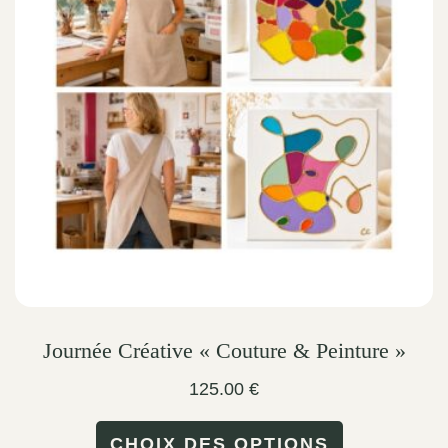
options
may
be
chosen
on
the
product
page
Journée Créative « Couture & Peinture »
125.00
€
This
CHOIX DES OPTIONS