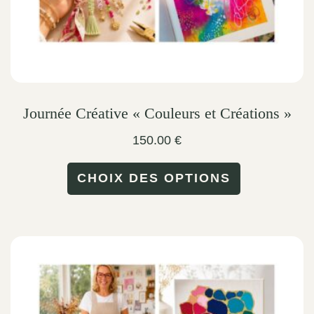
Journée Créative « Couleurs et Créations »
150.00
€
This
CHOIX DES OPTIONS
product
has
multiple
variants.
The