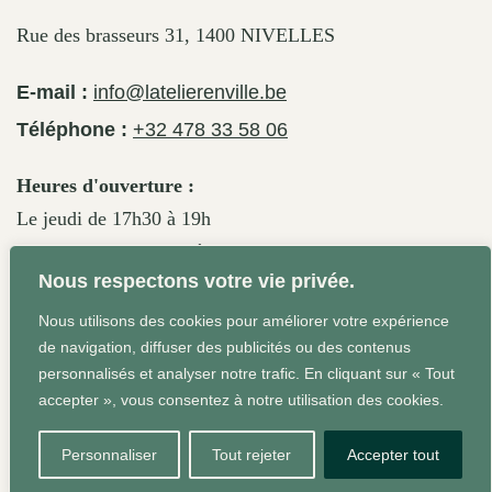
Rue des brasseurs 31, 1400 NIVELLES
E-mail :
info@latelierenville.be
Téléphone :
+32 478 33 58 06
Heures d'ouverture :
Le jeudi de 17h30 à 19h
Le vendredi de 17h30 à 19h30
Nous respectons votre vie privée.
Le samedi de 11h30 à 19h
Nous utilisons des cookies pour améliorer votre expérience
de navigation, diffuser des publicités ou des contenus
personnalisés et analyser notre trafic. En cliquant sur « Tout
Conditions Générales
Site web réalisé par Agrum'ent -
accepter », vous consentez à notre utilisation des cookies.
Squeeze your brand!
Personnaliser
Tout rejeter
Accepter tout