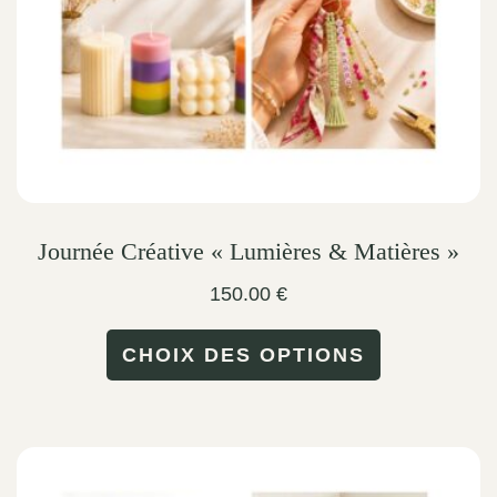
on
the
product
page
Journée Créative « Lumières & Matières »
150.00
€
This
CHOIX DES OPTIONS
product
has
multiple