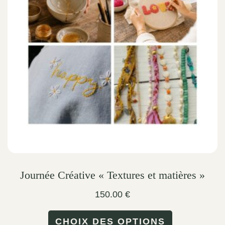
options
may
be
chosen
on
the
product
page
Journée Créative « Textures et matières »
150.00
€
This
CHOIX DES OPTIONS