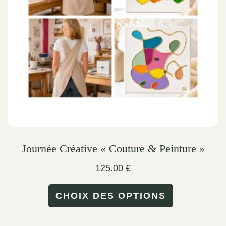
be
chosen
on
the
product
page
Journée Créative « Couture & Peinture »
125.00
€
This
CHOIX DES OPTIONS
product