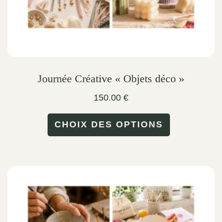
product
page
Journée Créative « Objets déco »
150.00
€
This
CHOIX DES OPTIONS
product
has
multiple
variants.
The