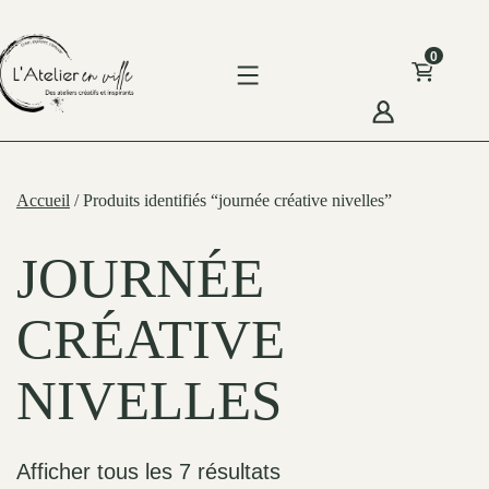
Skip
to
0
content
'Atelier
n
Accueil
/ Produits identifiés “journée créative nivelles”
ille
JOURNÉE
CRÉATIVE
NIVELLES
Afficher tous les 7 résultats