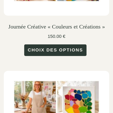
Journée Créative « Couleurs et Créations »
150.00
€
This
CHOIX DES OPTIONS
product
has
multiple
variants.
The
options
may