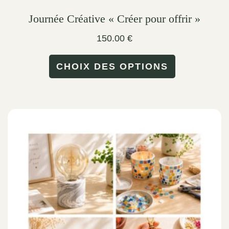
Journée Créative « Créer pour offrir »
150.00
€
This
CHOIX DES OPTIONS
product
has
multiple
variants.
The
options
may
be
chosen