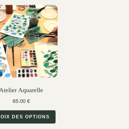
Atelier Aquarelle
65.00
€
This
OIX DES OPTIONS
product