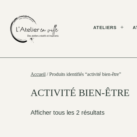
Skip
to
content
ATELIERS
A
Open
menu
L'Atelier
en
Ville
Accueil
/ Produits identifiés “activité bien-être”
ACTIVITÉ BIEN-ÊTRE
Afficher tous les 2 résultats