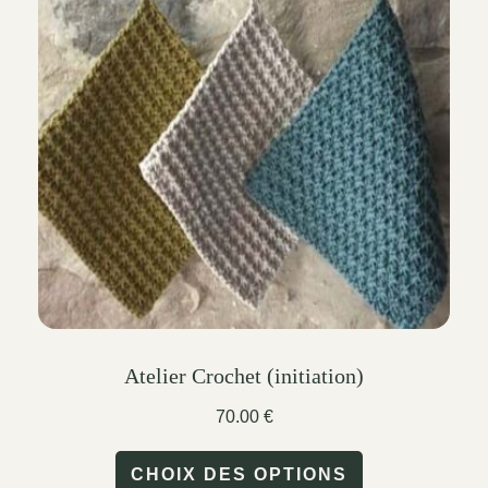
options
may
be
chosen
on
the
product
page
Atelier Crochet (initiation)
70.00
€
This
CHOIX DES OPTIONS