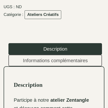
Atelier
UGS :
ND
Zentangle
Catégorie :
Ateliers Créatifs
&
dessin
méditatif
:
explore
Description
ta
Informations complémentaires
créativité
autrement
Description
Participe à notre
atelier Zentangle