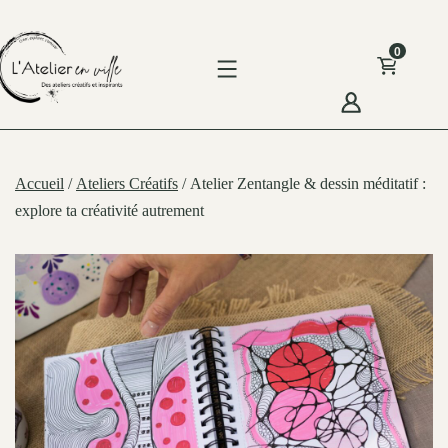
Skip
to
0
content
'Atelier
n
Accueil
/
Ateliers Créatifs
/ Atelier Zentangle & dessin méditatif :
ille
explore ta créativité autrement