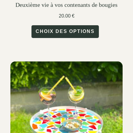
Deuxième vie à vos contenants de bougies
20.00
€
This
CHOIX DES OPTIONS
product
has
multiple
variants.
The
options
may
be
chosen
on