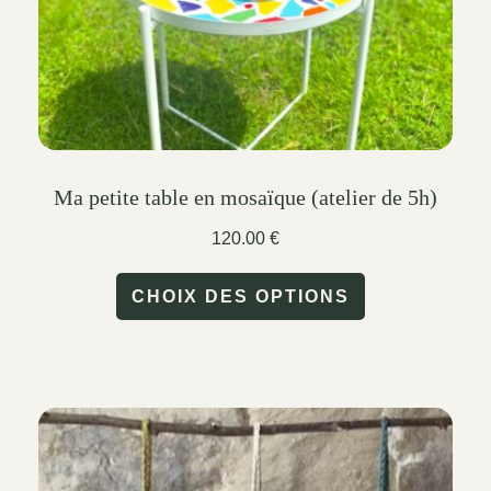
the
product
page
Ma petite table en mosaïque (atelier de 5h)
120.00
€
This
CHOIX DES OPTIONS
product
has
multiple
variants.
The