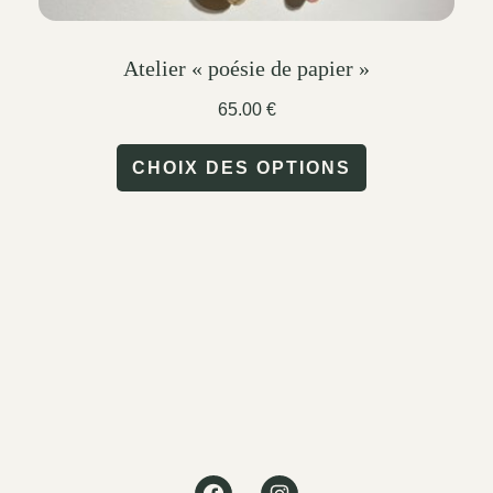
Atelier « poésie de papier »
65.00
€
This
CHOIX DES OPTIONS
product
has
multiple
variants.
The
options
may
be
Facebook
Instagram