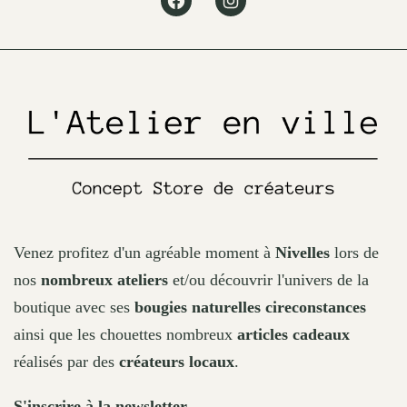
chosen
on
the
product
page
Venez profitez d'un agréable moment à
Nivelles
lors de
nos
nombreux ateliers
et/ou découvrir l'univers de la
boutique avec ses
bougies naturelles cireconstances
ainsi que les chouettes nombreux
articles cadeaux
réalisés par des
créateurs locaux
.
S'inscrire à la newsletter