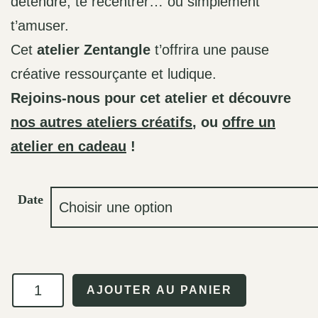
détendre, te recentrer… ou simplement
t’amuser.
Cet
atelier Zentangle
t’offrira une pause
créative ressourçante et ludique.
Rejoins-nous pour cet atelier et découvre
nos autres ateliers créatifs
, ou
offre un
atelier en cadeau
!
Date
quantité
AJOUTER AU PANIER
de