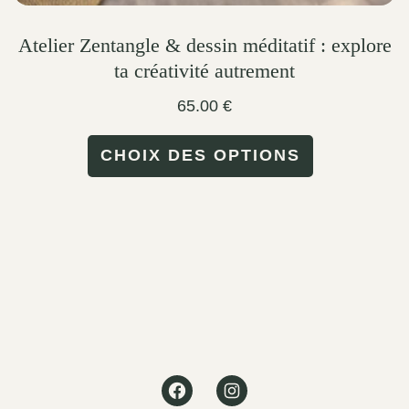
Atelier Zentangle & dessin méditatif : explore
ta créativité autrement
65.00
€
This
CHOIX DES OPTIONS
product
has
multiple
variants.
The
options
may
Facebook
Instagram
be