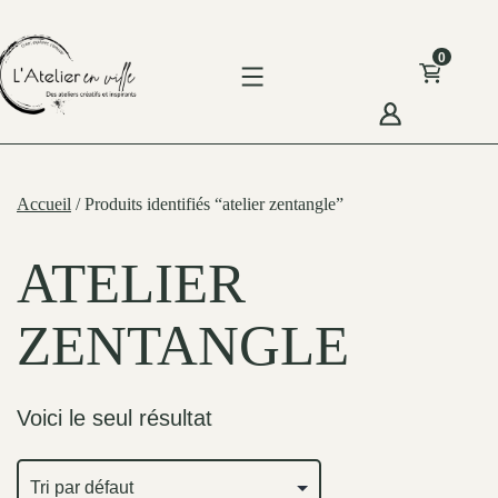
Skip
to
0
content
'Atelier
n
Accueil
/ Produits identifiés “atelier zentangle”
ille
ATELIER
ZENTANGLE
Voici le seul résultat