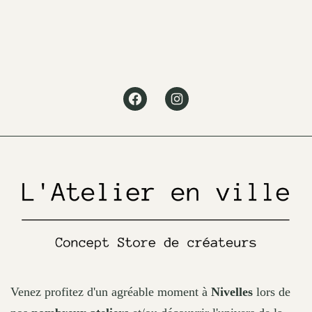
variants.
The
options
may
Facebook
Instagram
be
chosen
on
the
product
page
Venez profitez d'un agréable moment à
Nivelles
lors de