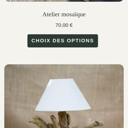
Atelier mosaïque
70.00
€
This
CHOIX DES OPTIONS
product
has
multiple
variants.
The
options
may
be
chosen