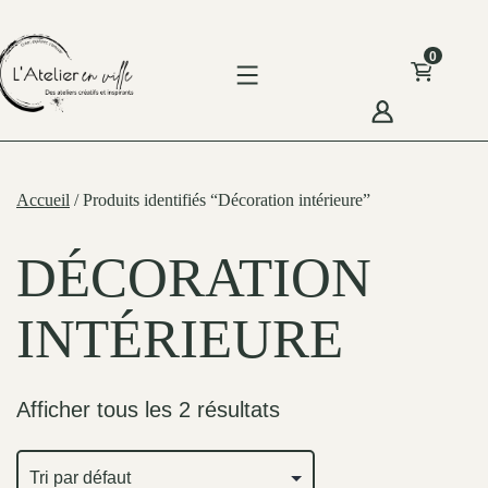
Skip
to
0
content
'Atelier
n
Accueil
/ Produits identifiés “Décoration intérieure”
ille
DÉCORATION
INTÉRIEURE
Afficher tous les 2 résultats