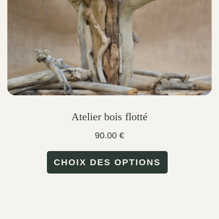
on
the
product
page
Atelier bois flotté
90.00
€
This
CHOIX DES OPTIONS
product
has
multiple