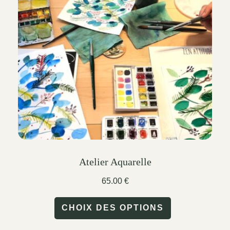
may
be
chosen
on
the
product
page
Atelier Aquarelle
65.00
€
This
CHOIX DES OPTIONS
product