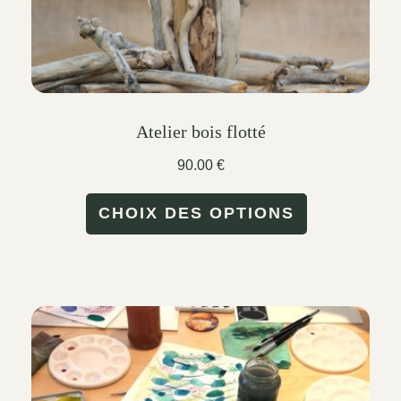
product
page
Atelier bois flotté
90.00
€
This
CHOIX DES OPTIONS
product
has
multiple
variants.
The
options