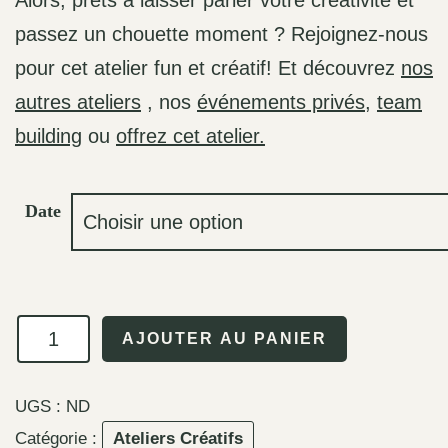
Alors, prêts à laisser parler votre créativité et
passez un chouette moment ? Rejoignez-nous
pour cet atelier fun et créatif! Et découvrez
nos
autres ateliers
, nos
événements privés
,
team
building
ou
offrez cet atelier.
Date
quantité
AJOUTER AU PANIER
de
Atelier
UGS :
ND
mosaïque
Catégorie :
Ateliers Créatifs