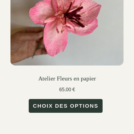
Atelier Fleurs en papier
65.00
€
This
CHOIX DES OPTIONS
product
has