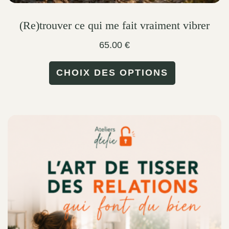
(Re)trouver ce qui me fait vraiment vibrer
65.00
€
This
CHOIX DES OPTIONS
product
has
multiple
variants.
The
options
may
be
chosen