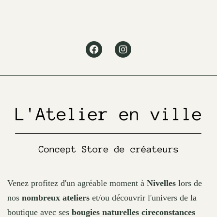
The
options
may
Facebook
Instagram
be
chosen
on
the
product
page
Venez profitez d'un agréable moment à
Nivelles
lors de
nos
nombreux ateliers
et/ou découvrir l'univers de la
boutique avec ses
bougies naturelles cireconstances