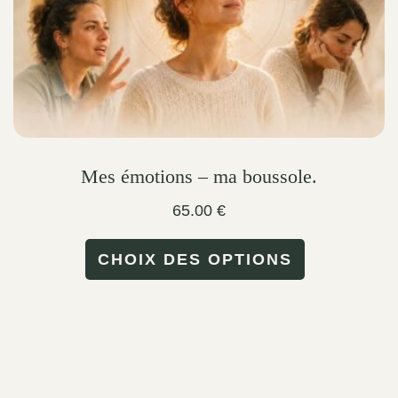
the
product
page
Mes émotions – ma boussole.
65.00
€
This
CHOIX DES OPTIONS
product
has
multiple
variants.