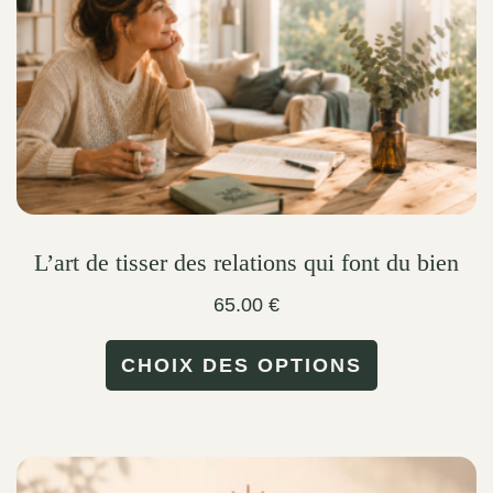
on
the
product
page
L’art de tisser des relations qui font du bien
65.00
€
This
CHOIX DES OPTIONS
product
has
multiple