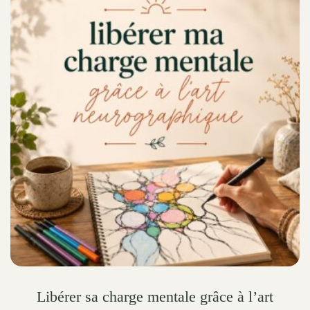
variants.
The
options
may
be
chosen
on
the
product
page
Libérer sa charge mentale grâce à l’art