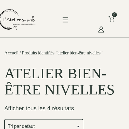
Skip
to
0
content
'Atelier
n
Accueil
/ Produits identifiés “atelier bien-être nivelles”
ille
ATELIER BIEN-
ÊTRE NIVELLES
Afficher tous les 4 résultats