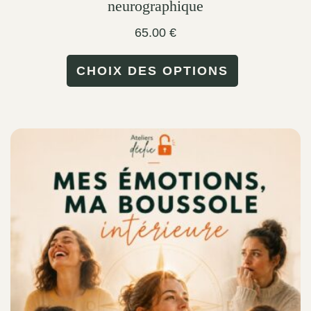
neurographique
65.00
€
This
CHOIX DES OPTIONS
product
has
multiple
variants.
The
options
may
be
chosen
on