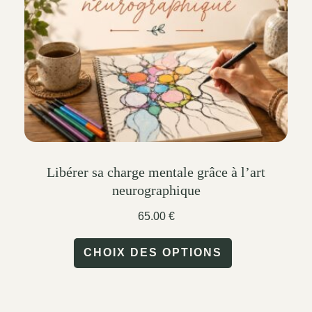
chosen
on
the
product
page
Libérer sa charge mentale grâce à l’art
neurographique
65.00
€
This
CHOIX DES OPTIONS
product
has