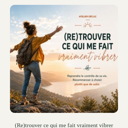
multiple
variants.
The
options
may
be
chosen
on
the
product
page
(Re)trouver ce qui me fait vraiment vibrer