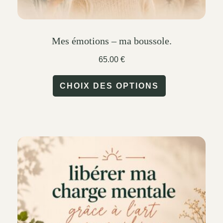
Mes émotions – ma boussole.
65.00
€
This
CHOIX DES OPTIONS
product
has
multiple
variants.
The
options
may
be