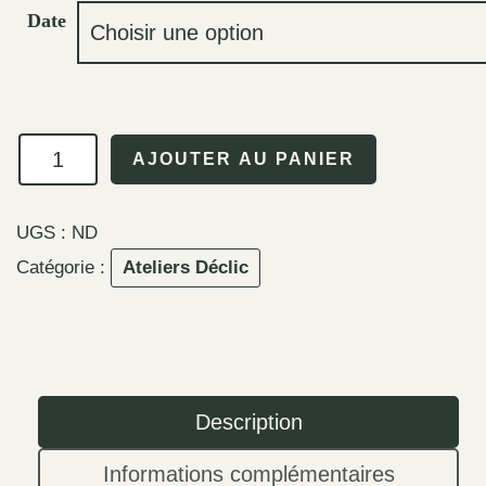
Date
quantité
AJOUTER AU PANIER
de
L'art
UGS :
ND
de
Catégorie :
Ateliers Déclic
tisser
des
relations
qui
font
Description
du
Informations complémentaires
bien