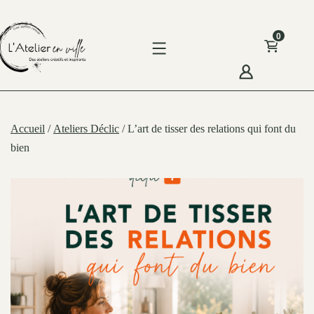
Skip
to
0
content
'Atelier
n
Accueil
/
Ateliers Déclic
/ L’art de tisser des relations qui font du
ille
bien