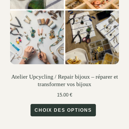
be
chosen
on
the
product
page
Atelier Upcycling / Repair bijoux – réparer et
transformer vos bijoux
15.00
€
This
CHOIX DES OPTIONS
product
has