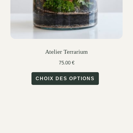
the
product
page
Atelier Terrarium
75.00
€
This
CHOIX DES OPTIONS
product
has
multiple
variants.
The