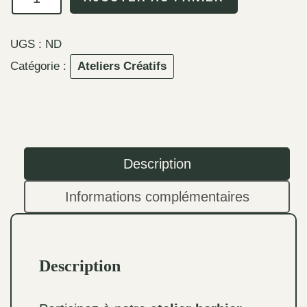
de
Atelier
UGS :
ND
herbier
Catégorie :
Ateliers Créatifs
floral
Description
Informations complémentaires
Description