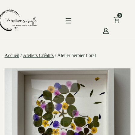
Skip
to
0
content
'Atelier
n
Accueil
/
Ateliers Créatifs
/ Atelier herbier floral
ille