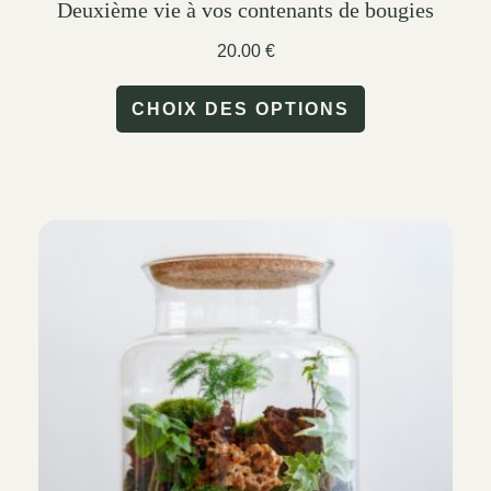
Deuxième vie à vos contenants de bougies
20.00
€
This
CHOIX DES OPTIONS
product
has
multiple
variants.
The
options
may
be
chosen
on