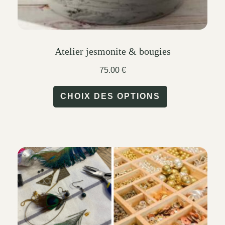
Atelier jesmonite & bougies
75.00
€
This
CHOIX DES OPTIONS
product
has
multiple
variants.
The
options
may