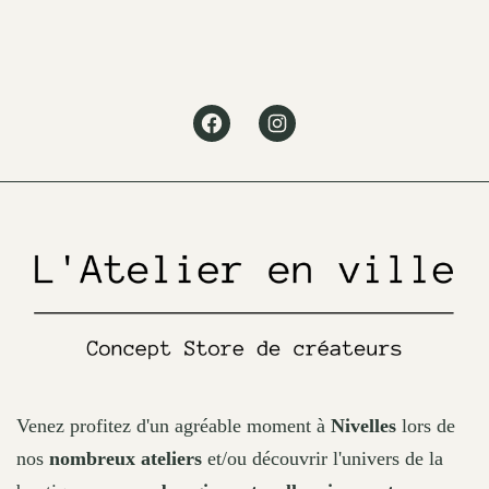
options
may
be
Facebook
Instagram
chosen
on
the
product
page
Venez profitez d'un agréable moment à
Nivelles
lors de
nos
nombreux ateliers
et/ou découvrir l'univers de la